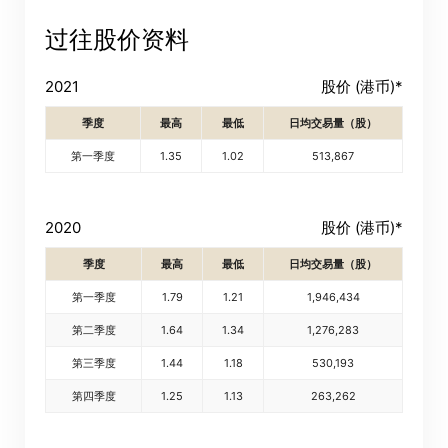
过往股价资料
2021
股价 (港币)*
季度
最高
最低
日均交易量（股）
第一季度
1.35
1.02
513,867
公告(补发已遗失股票)
2020
股价 (港币)*
阁下可透过以下由卓佳*提供服务的网站查看新世界百货中
季度
最高
最低
日均交易量（股）
国有限公司(「本公司」)的相关资讯。本公司概不负责及不
第一季度
1.79
1.21
1,946,434
保证通过以下网站所提供的任何资讯或服务的完整性、准
确性或及时性。
第二季度
1.64
1.34
1,276,283
第三季度
1.44
1.18
530,193
阁下按「进入」按钮，即同意及明白本公司概不对以下网
第四季度
1.25
1.13
263,262
站所提供的全部或任何部份资料或服务而产生或因倚赖该
等内容而可能引致的任何损失或损害负责。