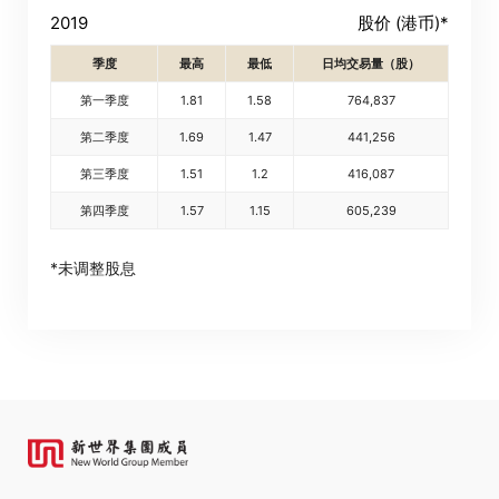
2019
股价 (港币)*
季度
最高
最低
日均交易量（股）
第一季度
1.81
1.58
764,837
「卓佳」
的提述包括卓佳专业商务有限公司及其联属公司
第二季度
1.69
1.47
441,256
第三季度
1.51
1.2
416,087
进入
取消
第四季度
1.57
1.15
605,239
*未调整股息