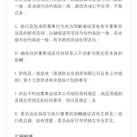
「卓佳」
的提述包括卓佳专业商务有限公司及其联属公司
一致，若未能与合约条款一致，赔偿亦须公平合理，不致
过多；
G. 检讨及批准因董事行为失当而解雇或罢免有关董事所
进入
取消
涉及的赔偿安排，以确保该等安排与合约条款一致，若未
能与合约条款一致，有关赔偿亦须合理适当；
H. 确保任何董事或其任何联系人不得参与厘定其本身的
薪酬；
I. 审阅及╱或批准《香港联合交易所有限公司证券上市规
则》第十七章所述有关股份计划的事宜；
J. 符合不时由董事会或本公司组织章程规定，或适用规则
及规定所指定的任何要求、指示及规定；及
K. 委员会应就其它执行董事的薪酬建议咨询主席及／或
行政总裁。如有需要，委员会应可寻求独立专业意见。
汇报程序