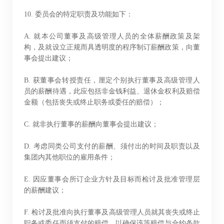
10. 委员会的特定职责及功能如下：
A. 就本公司董事及高级管理人员的全体薪酬政策及架
构，及就设立正规而具透明度的程序制订薪酬政策，向董
公告(补发已遗失股票)
事会提出建议；
阁下可透过以下由卓佳*提供服务的网站查看新世界百货中
B. 获董事会转授责任，厘定个别执行董事及高级管理人
员的薪酬待遇，此应包括非金钱利益、退休金权利及赔偿
国有限公司(「本公司」)的相关资讯。本公司概不负责及不
金额（包括丧失或终止职务或委任的赔偿）；
保证通过以下网站所提供的任何资讯或服务的完整性、准
确性或及时性。
C. 就非执行董事的薪酬向董事会提出建议；
D. 考虑同类公司支付的薪酬、须付出的时间及职责以及
阁下按「进入」按钮，即同意及明白本公司概不对以下网
集团内其他职位的雇用条件；
站所提供的全部或任何部份资料或服务而产生或因倚赖该
等内容而可能引致的任何损失或损害负责。
E. 因应董事会所订企业方针及目标而检讨及批准管理层
的薪酬建议；
F. 检讨及批准向执行董事及高级管理人员就其丧失或终止
职务或委任而须支付的赔偿，以确保该等赔偿与合约条款