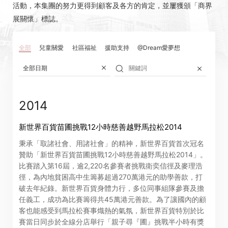
活動，本集團的努力更得到顧客及各方的肯定，並屢獲頒「商界
展關懷」標誌。
全部
兒童關愛
社區福祉
援助支持
@Dream愛夢想
全部日期
2014
新世界百貨苗圃挑戰12小時慈善越野馬拉松2014
秉承「取諸社會、用諸社會」的精神，新世界百貨首次冠名
贊助「新世界百貨苗圃挑戰12小時慈善越野馬拉松2014」。
比賽踏入第16屆，逾2,220名參賽者挑戰衛奕信徑及麥理浩
徑，為內地貧困高中生籌募超過270萬港元的助學善款，打
破去年紀錄。新世界百貨身體力行，多位同事組隊參賽及擔
任義工，成功為比賽籌得共45萬港元善款。為了讓國內的顧
客也能感受到馬拉松賽事熾熱的氣氛，新世界百貨特別於比
賽當日同步於全線分店舉行「親子尋『圃』挑戰半小時有獎