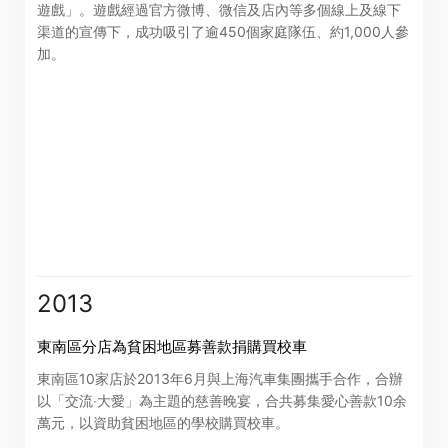
遊戲」。遊戲經過官方微博、微信及店內等多個線上及線下
渠道的宣傳下，成功吸引了逾450個家庭隊伍、約1,000人參
加。
2013
東南區分店為貧困地區募善款捐購買校車
東南區10家店於2013年6月與上海汽車集團攜手合作，合辦
以「交流‧大愛」為主題的慈善晚宴，合共募集愛心善款10余
萬元，以資助貧困地區的學校購買校車。