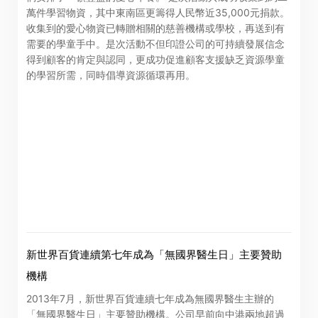
站所提供的全部或任何部份資料或服務而產生或因倚賴該
萬件學習物資，其中東南區更籌得人民幣近35,000元捐款。
等內容而可能引致的任何損失或損害負責。
收集到的愛心物資已轉贈相關的慈善機構或學校，再送到有
需要的學童手中。是次活動不但印證公司的可持續發展信念
得到顧客的肯定與認同，更成功促進顧客支援缺乏資源學童
的學習所需，同時倡導資源循環再用。
「卓佳」
的提述包括卓佳專業商務有限公司及其聯屬公司
進入
取消
新世界百貨連續第七年成為「無國界醫生日」主要贊助
機構
2013年7月，新世界百貨連續七年成為無國界醫生主辦的
「無國界醫生日」主要贊助機構。公司早前向中港兩地超過