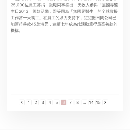
25,000位員工募捐，鼓勵同事捐出一天收入參與「無國界醫
生日2013」籌款活動，即等同為「無國界醫生」的全球救援
工作當一天義工。在員工的鼎力支持下，短短數日間公司已
能籌得善款45萬港元，連續七年成為此活動籌得最高善款的
機構。
1
2
3
4
5
6
7
8
...
14
15