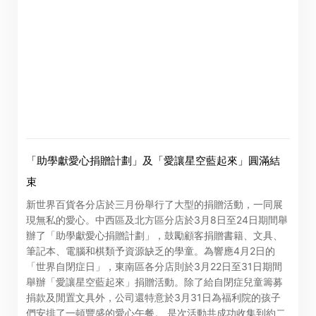
「助學獻愛心捐贈計劃」及「愛讓星空藍起來」圓滿結
公告(補發已遺失股票)
束
閣下可透過以下由卓佳*提供服務的網站查看新世界百貨中
新世界百貨各分店於三月份舉行了大型的捐贈活動，一同展
現無私的愛心。中西區及北方區分店於3月8日至24日期間舉
國有限公司(「本公司」)的相關資訊。本公司概不負責及不
辦了「助學獻愛心捐贈計劃」，鼓勵顧客捐贈書籍、文具、
保證通過以下網站所提供的任何資訊或服務的完整性、準
筆記本、電腦和棋類予資源缺乏的學童。為響應4月2日的
確性或及時性。
「世界自閉症日」，東南區各分店則於3月22日至31日期間
舉辦「愛讓星空藍起來」捐贈活動。除了給自閉症兒童籌募
捐款及閒置文具外，公司還特意於3月31日為福利院的孩子
閣下按「進入」按鈕，即同意及明白本公司概不對以下網
們安排了一頓豐盛的愛心午餐。 是次活動共成功收集到約二