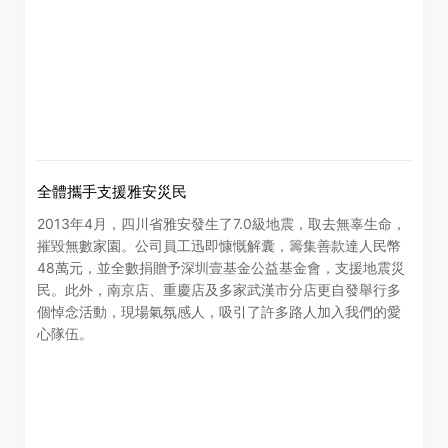
公告(補發已遺失股票)
全體攜手支援雅安災民
2013年4月，四川省雅安發生了7.0級地震，取去無辜生命，
閣下可透過以下由卓佳*提供服務的網站查看新世界百貨中
摧毀無數家園。公司員工迅即慷慨解囊，籌集善款達人民幣
國有限公司(「本公司」)的相關資訊。本公司概不負責及不
48萬元，並全數捐贈予深圳壹基金公益基金會，支援地震災
保證通過以下網站所提供的任何資訊或服務的完整性、準
民。此外，南京店、重慶店及多家武漢市分店更自發舉行多
個悼念活動，現場氣氛感人，吸引了許多路人加入我們的愛
確性或及時性。
心隊伍。
閣下按「進入」按鈕，即同意及明白本公司概不對以下網
站所提供的全部或任何部份資料或服務而產生或因倚賴該
等內容而可能引致的任何損失或損害負責。