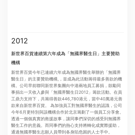
「卓佳」
的提述包括卓佳專業商務有限公司及其聯屬公司
2012
進入
取消
新世界百貨連續第六年成為「無國界醫生日」主要贊助
機構
新世界百貨今年已連續六年成為無國界醫生舉辦的「無國界
醫生日」的主要贊助機構,，並成為此活動籌得最多善款的機
構。公司早前聯同新世界集團向中港兩地員工募捐，鼓勵同
事捐出一天收入參與「無國界醫生日2012」籌款活動。在員
工鼎力支持下，共籌得善款446,780港元，當中40萬港元善
款來自新世界百貨。 為加強員工對無國界醫生的認識，公司
今年6月更特別與該機構合作於北京籌劃了一個員工分享會。
透過一個個真實的救援故事，讓同事們深切的感受到無國界
醫生工作的意義。而同事們的熱心支持將轉化成實際援助，
通過無國界醫生志願人員帶到各身陷危困的人士手中。