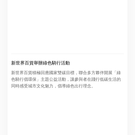
公告(補發已遺失股票)
閣下可透過以下由卓佳*提供服務的網站查看新世界百貨中
國有限公司(「本公司」)的相關資訊。本公司概不負責及不
保證通過以下網站所提供的任何資訊或服務的完整性、準
新世界百貨舉辦綠色騎行活動
確性或及時性。
新世界百貨積極回應國家雙碳目標，聯合多方夥伴開展「綠
色騎行倡環保」主題公益活動，讓參與者在踐行低碳生活的
閣下按「進入」按鈕，即同意及明白本公司概不對以下網
同時感受城市文化魅力，倡導綠色出行理念。
站所提供的全部或任何部份資料或服務而產生或因倚賴該
等內容而可能引致的任何損失或損害負責。
「卓佳」
的提述包括卓佳專業商務有限公司及其聯屬公司