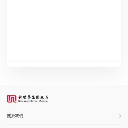
國有限公司(「本公司」)的相關資訊。本公司概不負責及不
保證通過以下網站所提供的任何資訊或服務的完整性、準
確性或及時性。
閣下按「進入」按鈕，即同意及明白本公司概不對以下網
站所提供的全部或任何部份資料或服務而產生或因倚賴該
等內容而可能引致的任何損失或損害負責。
「卓佳」
的提述包括卓佳專業商務有限公司及其聯屬公司
進入
取消
關於我們