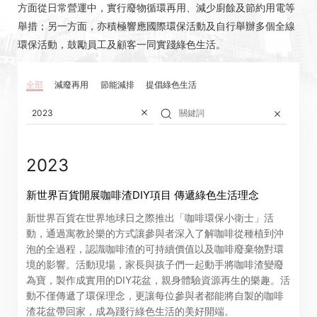
方面從日常營運中，實行廢物循環再用、減少廚餘及節約用電等
舉措；另一方面，亦積極響應國際環保活動及自行舉辦多個全線
環保活動，鼓勵員工及顧客一同實踐綠色生活。
全部
減廢再用
節能減排
提倡綠色生活
2023
2023
新世界百貨開展咖啡渣DIY項目 傳遞綠色生活理念
新世界百貨在世界地球日之際推出「咖啡環保小衛士」活
動，通過寓教於樂的方式讓參與者深入了解咖啡從種植到沖
泡的全過程，認識咖啡渣的可持續價值以及咖啡廢棄物對環
境的影響。活動現場，家長與孩子們一起動手將咖啡渣變廢
公告(補發已遺失股票)
為寶，製作成實用的DIY花盆，親身體驗資源再生的樂趣。活
動不僅傳遞了環保理念，更讓每位參與者都能將自製的咖啡
閣下可透過以下由卓佳*提供服務的網站查看新世界百貨中
渣花盆帶回家，成為踐行綠色生活的美好開端。